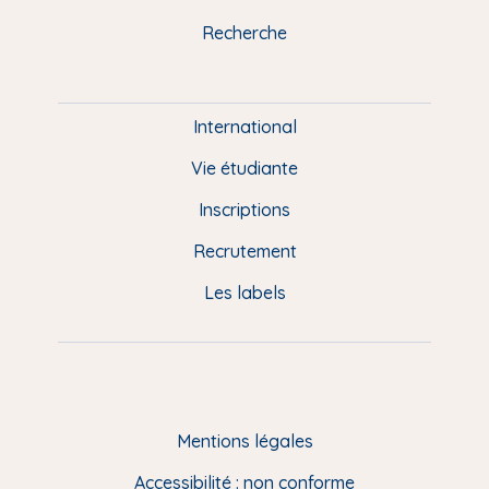
k
n
a
u
Recherche
m
P
i
e
International
d
Vie étudiante
d
Inscriptions
e
Recrutement
p
Les labels
a
g
e
F
Mentions légales
R
Accessibilité : non conforme