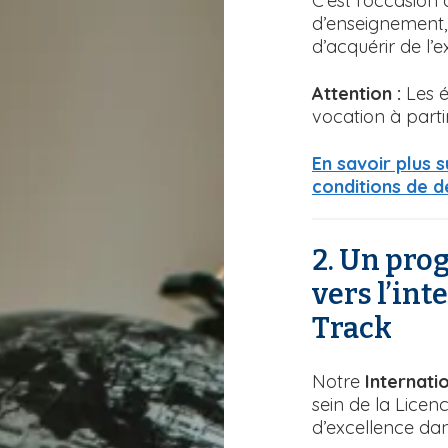
C’est l’occasion
d’enseignement,
d’acquérir de l’e
Attention :
Les é
vocation à partir
En savoir plus 
conditions de d
2. Un pro
vers l’int
Track
Notre
Internati
sein de la Licen
d’excellence dan