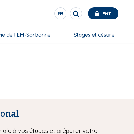
FR
ENT
R
S
e
É
c
L
h
vie de l'EM-Sorbonne
Stages et césure
E
e
C
r
c
T
h
E
e
U
r
R
D
E
L
A
N
ional
G
U
nale à vos études et préparer votre
E