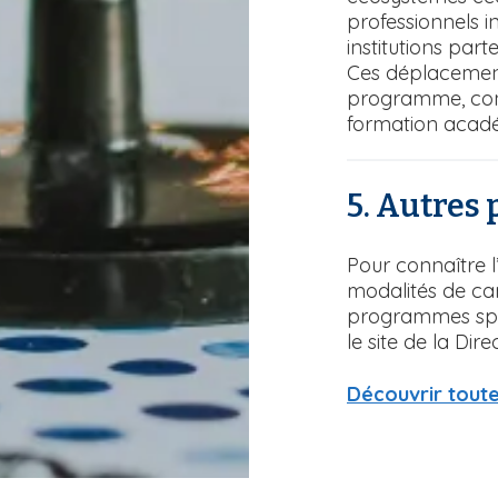
professionnels in
institutions part
Ces déplacement
programme, con
formation acad
5. Autres 
Pour connaître l
modalités de ca
programmes spéci
le site de la Dir
Découvrir toute