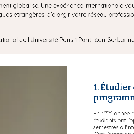
ment globalisé. Une expérience internationale v
ngues étrangères, d'élargir votre réseau professio
national de l'Université Paris 1 Panthéon-Sorbonn
1. Étudie
T
e
program
x
t
ème
e
En 3
année d
étudiants ont l’
semestres à l’i