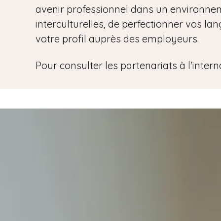
avenir professionnel dans un environne
i
p
interculturelles, de perfectionner vos la
a
votre profil auprès des employeurs.
l
Pour consulter les partenariats à l'inter