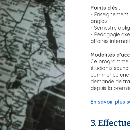
Points clés :
- Enseignement 
anglais
- Semestre oblig
- Pédagogie axée
affaires internat
Modalités d’acc
Ce programme sui
étudiants souhai
commencé une au
demande de tran
depuis la premiè
En savoir plus s
3. Effectu