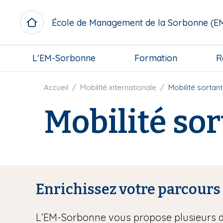
A
l
École de Management de la Sorbonne (E
l
e
M
r
L'EM-Sorbonne
Formation
R
i
a
c
u
r
F
Accueil
Mobilité internationale
Mobilité sortan
c
o
i
o
Mobilité so
m
l
n
e
d
t
n
'
e
u
A
n
b
r
u
l
i
p
o
a
r
Enrichissez votre parcours 
c
n
i
k
e
n
L’EM-Sorbonne vous propose plusieurs di
c