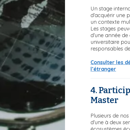
Un stage intern
d’acquérir une 
un contexte mult
Les stages peuve
d’une année de 
universitaire po
responsables de
Consulter les 
l’étranger
4. Partici
Master
Plusieurs de no
d’une à deux se
écosystèmes éco