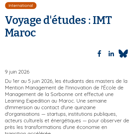
l
i
International
d
p
'
Voyage d'études : IMT
a
A
r
l
Maroc
i
a
n
e
9 juin 2026
Du 1er au 5 juin 2026, les étudiants des masters de la
Mention Management de l'Innovation de l'École de
Management de la Sorbonne ont effectué une
Learning Expedition au Maroc. Une semaine
d'immersion au contact d'une quinzaine
d'organisations — startups, institutions publiques,
acteurs culturels et énergétiques — pour observer de
près les transformations d'une économie en
transition accélérée.