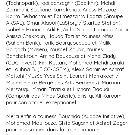
(Technopark), fadi benseghir (Dealkhir), Mehdi
Zemmahi, Soufiane Karrakchou, Anass Mazouz,
Karim Belhachmi et Fatimezzahra Laazizi (Groupe
AKSAL), Omar Alaoui (LaStory / Startup Station),
Isabelle Haouch, Adil E., Aicha Slaoui, Lamyaa Zouini,
Anissa Chekroun, Houda Tazi et Youness Nfissi
(Saham Bank), Tarik Bourquouquou et Malik
Bargach (Masen), Youssef Zoubir, Younes
Benchekroun, Amine Boukouss et Mehdi Ziady
(CDG Invest), Fihr Kettani, Mohamed Mehdi Laraki
et Loubna B. (FICC-CGEM), Alexis Sornin et Achraf
Meftahi (Musée Yves Saint Laurent Marrakech /
Musée Pierre Bergé des Arts Berbères), Maroua
Merzouqui, Yiman Erraziki et Hicham Daoudi
(Comptoir des Mines Galerie), ainsi qu'Ali Karoum
pour son accueil exceptionnel.
Merci enfin à Youness Bouchida (Audace Initiative),
Mohamed Moullouze, Ghita Sayarh et Achraf Zogar
pour leur soutien dans la coordination et