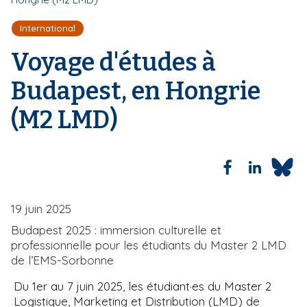
l
i
d
International
p
'
a
A
Voyage d'études à
r
l
i
Budapest, en Hongrie
a
n
(M2 LMD)
e
19 juin 2025
Budapest 2025 : immersion culturelle et
professionnelle pour les étudiants du Master 2 LMD
de l’EMS-Sorbonne
Du 1er au 7 juin 2025, les étudiant·es du Master 2
Logistique, Marketing et Distribution (LMD) de