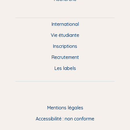
m
P
i
e
International
d
Vie étudiante
d
Inscriptions
e
Recrutement
p
Les labels
a
g
e
F
Mentions légales
R
Accessibilité : non conforme