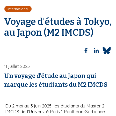
l
i
d
International
'
p
A
a
Voyage d'études à Tokyo,
r
l
i
au Japon (M2 IMCDS)
a
n
e
11 juillet 2025
Un voyage d’étude au Japon qui
marque les étudiants du M2 IMCDS
Du 2 mai au 3 juin 2025, les étudiants du Master 2
IMCDS de l’Université Paris 1 Panthéon-Sorbonne